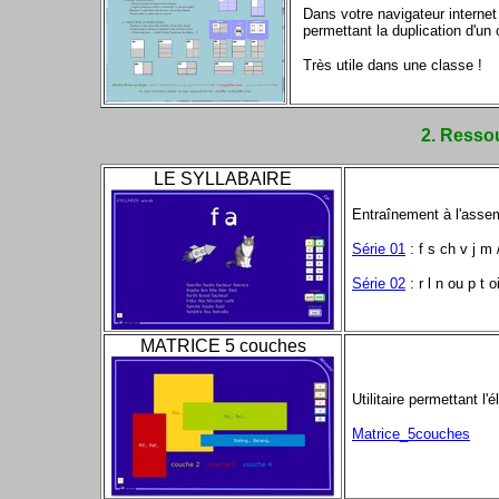
Dans votre navigateur interne
permettant la duplication d'un
Très utile dans une classe !
2. Resso
LE SYLLABAIRE
Entraînement à l'assem
Série 01
: f s ch v j m 
Série 02
: r l n ou p t 
MATRICE 5 couches
Utilitaire permettant 
Matrice_5couches